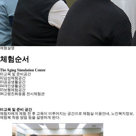
체험설명
체험순서
The Aging Simulation Center
01
교육 및 준비공간
02
감성체험공간
03
공공생활공간
04
개인생활공간
05
보행체험공간
06
고령친화용품 전시체험관
01
교육 및 준비 공간
체험자에게 체험 전 후 교육이 이루어지는 공간으로 체험실 이용안내, 노인복지정보,
체험복 착용 방법 등을 설명하게 된다.