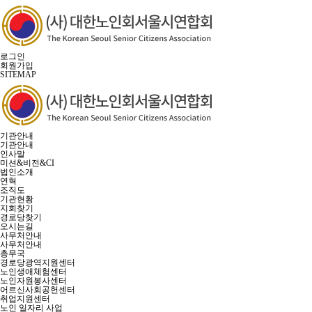
로그인
회원가입
SITEMAP
기관안내
기관안내
인사말
미션&비전&CI
법인소개
연혁
조직도
기관현황
지회찾기
경로당찾기
오시는길
사무처안내
사무처안내
총무국
경로당광역지원센터
노인생애체험센터
노인자원봉사센터
어르신사회공헌센터
취업지원센터
노인 일자리 사업