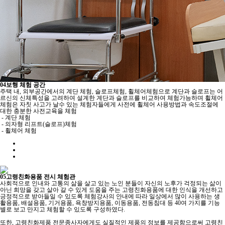
04
보행 체험 공간
주택 내, 외부공간에서의 계단 체험, 슬로프체험, 휠체어체험으로 계단과 슬로프는 어
르신의 신체특성을 고려하여 설계한 계단과 슬로프를 비교하여 체험가능하며 휠체어
체험은 자칫 사고가 날수 있는 체험자들에게 사전에 휠체어 사용방법과 속도조절에
대한 충분한 사전교육을 체험
- 계단 체험
- 의자형 리프트(슬로프)체험
- 휠체어 체험
05
고령친화용품 전시 체험관
사회적으로 인내와 고통의 삶을 살고 있는 노인 분들이 자신의 노후가 걱정되는 삶이
아닌 희망을 갖고 살아 갈 수 있게 도움을 주는 고령친화용품에 대한 인식을 개선하고
긍정적으로 받아들일 수 있도록 체험강사의 안내에 따라 일상에서 많이 사용하는 생
활용품, 배설용품, 기거용품, 욕창방지용품, 이동용품, 전동침대 등 40여 가지를 기능
별로 보고 만지고 체험할 수 있도록 구성하였다.
또한, 고령친화제품 전문종사자에게도 실질적인 제품의 정보를 제공함으로써 고령친