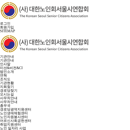
로그인
회원가입
SITEMAP
기관안내
기관안내
인사말
미션&비전&CI
법인소개
연혁
조직도
기관현황
지회찾기
경로당찾기
오시는길
사무처안내
사무처안내
총무국
경로당광역지원센터
노인생애체험센터
노인자원봉사센터
어르신사회공헌센터
취업지원센터
노인 일자리 사업