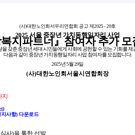
(
사
)
대한노인회서우리연합회 공고 제
2025 - 20
호
2025
서울 중장년 가치동행일자리 사업
당복지파트너
』
참여자 추가 모
량을 갖춘 중장년 세대 시민들에게 사회에 공헌할 수 있는 기회를 제
다음과 같이 중장년 가치동행일자리 사업 참여자를 모집합니다
.
2025
년
5
월
29
일
(
사
)
대한노인회서울시연합회장
까지
et
)
공지사항
)
다운로드
면심사
)
을 통한 선발