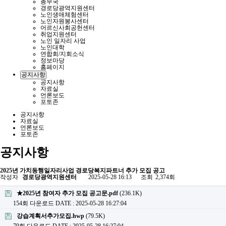
총무국
경로당광역지원센터
노인생애체험센터
노인자원봉사센터
어르신사회공헌센터
취업지원센터
노인 일자리 사업
노인대학
연합회/지회소식
정보마당
홈페이지
공지사항
공지사항
자료실
언론보도
포토존
공지사항
자료실
언론보도
포토존
공지사항
2025년 가치동행일자리사업 경로당복지파트너 추가 모집 공고
작성자
경로당광역지원센터
2025-05-28 16:13
조회
2,374회
★2025년 참여자 추가 모집 공고문.pdf
(236.1K)
154회 다운로드
DATE : 2025-05-28 16:27:04
강습계획서추가모집.hwp
(79.5K)