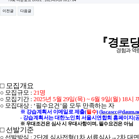
79회 다운로드
DATE : 2025-05-28 16:27:04
이전글
다음글
『
경로
경험과 역
□
모집개요
○
모집규모
:
21
명
○
모집기간
:
2025
년
5
월
29
일
(
목
) ~ 6
월
9
일
(
월
) 18
시 
○
모집대상
: ‘
필수요건
’
을 모두 만족하는 자
※
강습계획서 이메일로 제출
(
필수
) (
kscascc@daum.n
-
강습계획서는 대한노인회 서울시연합회 홈페이지
(
※
우대조건은 심사 시 우대사항이며
,
필수요건은 아님
□
선발기준
○
선발방식
: 2
단계 심사전형
(1
차 서류심사
→
2
차 대