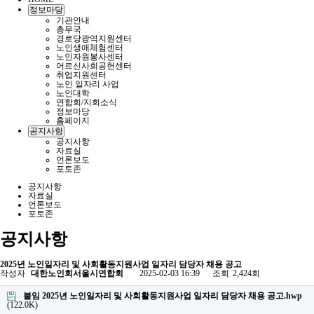
정보마당
기관안내
총무국
경로당광역지원센터
노인생애체험센터
노인자원봉사센터
어르신사회공헌센터
취업지원센터
노인 일자리 사업
노인대학
연합회/지회소식
정보마당
홈페이지
공지사항
공지사항
자료실
언론보도
포토존
공지사항
자료실
언론보도
포토존
공지사항
2025년 노인일자리 및 사회활동지원사업 일자리 담당자 채용 공고
작성자
대한노인회서울시연합회
2025-02-03 16:39
조회
2,424회
붙임 2025년 노인일자리 및 사회활동지원사업 일자리 담당자 채용 공고.hwp
(122.0K)