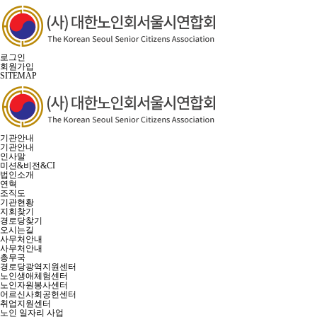
로그인
회원가입
SITEMAP
기관안내
기관안내
인사말
미션&비전&CI
법인소개
연혁
조직도
기관현황
지회찾기
경로당찾기
오시는길
사무처안내
사무처안내
총무국
경로당광역지원센터
노인생애체험센터
노인자원봉사센터
어르신사회공헌센터
취업지원센터
노인 일자리 사업