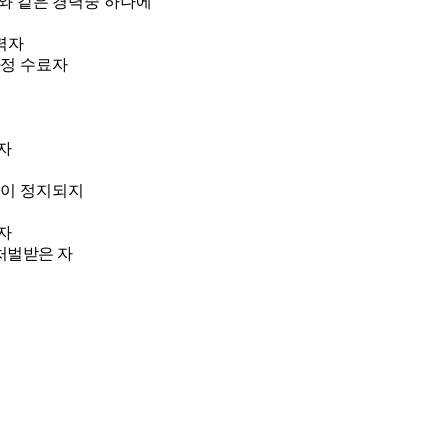
와 같은 경력중 하나에
력자
정 수
료자
자
격이 정지되지
자
처벌받은 자