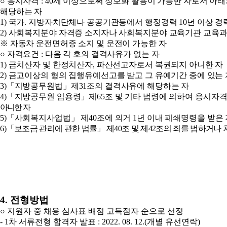
○
응시자격
: 40
세 이상으로써 정보화 활용이 가능한 자로서 아래
해당하는 자
1)
국가
.
지방자치단체나 공공기관등에서 행정경력
10
년 이상 경
2)
사회복지분야 자격증 소지자나 사회복지분야 교육기관 교육과
※
자동차 운전면허증 소지 및 운전이 가능한 자
○
자격요건
:
다음 각 호의 결격사유가 없는 자
1)
금치산자 및 한정치산자
,
파산선고자로서 복권되지 아니한 자
2)
금고이상의 형의 집행유예선고를 받고 그 유예기간 중에 있는 
3)
「
지방공무원법
」
제
31
조의 결격사유에 해당하는 자
4)
「
지방공무원 임용령
」
제
65
조 및 기타 법령에 의하여 응시자
아니한 자
5)
「
사회복지사업법
」
제
40
조에 의거
1
년 이내 폐쇄명령을 받은 
6)
「
보조금 관리에 관한 법률
」
제
40
조 및 제
42
조의 죄를 범하거나 
4.
전형방법
○
지원자 중 채용 심사표 배점 고득점자 순으로 선정
- 1
차 서류전형 합격자 발표
: 2022. 08. 12.(
개별 유선연락
)