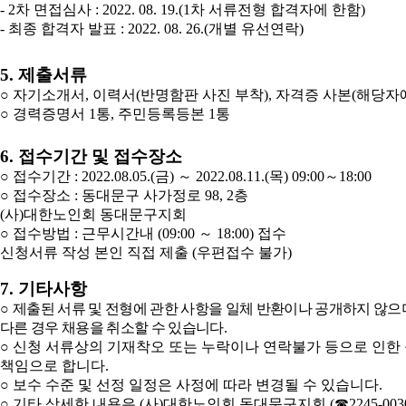
- 2
차 면접심사
: 2022. 08. 19.(1
차 서류전형 합격자에 한함
)
-
최종 합격자 발표
: 2022. 08. 26.(
개별 유선연락
)
5.
제출서류
○
자기소개서
,
이력서
(
반명함판 사진 부착
),
자격증 사본
(
해당자
○
경력증명서
1
통
,
주민등록등본
1
통
6.
접수기간 및 접수장소
○
접수기간
: 2022.08.05.(
금
)
～
2022.08.11.(
목
) 09:00
～
18:00
○
접수장소
:
동대문구 사가정로
98, 2
층
(
사
)
대한노인회 동대문구지회
○
접수방법
:
근무시간내
(09:00
～
18:00)
접수
신청서류 작성 본인 직접 제출
(
우편접수 불가
)
7.
기타사항
○
제출된 서류 및 전형에 관한 사항을 일체 반환이나 공개하지 않으
다른 경우 채용을 취소할 수 있습니다
.
○
신청 서류상의 기재착오 또는 누락이나 연락불가 등으로 인한
책임으로 합니다
.
○
보수 수준 및 선정 일정은 사정에 따라 변경될 수 있습니다
.
○
기타 상세한 내용은
(
사
)
대한노인회 동대문구지회
(
☎
2245-003