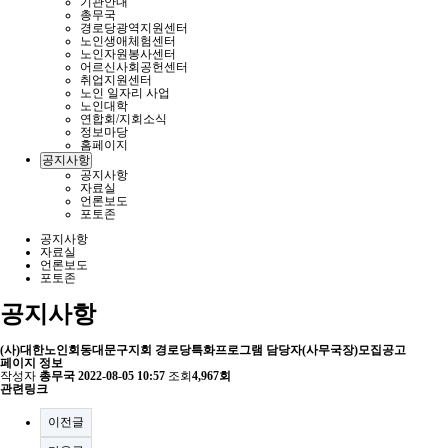
기관안내
총무국
경로당광역지원센터
노인생애체험센터
노인자원봉사센터
어르신사회공헌센터
취업지원센터
노인 일자리 사업
노인대학
연합회/지회소식
정보마당
홈페이지
공지사항
공지사항
자료실
언론보도
포토존
공지사항
자료실
언론보도
포토존
공지사항
(사)대한노인회동대문구지회 경로당특화프로그램 담당자(사무국장)모집공고
페이지 정보
작성자
총무국
2022-08-05 10:57
조회
4,967회
관련링크
이전글