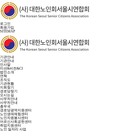
로그인
회원가입
SITEMAP
기관안내
기관안내
인사말
미션&비전&CI
법인소개
연혁
조직도
기관현황
지회찾기
경로당찾기
오시는길
사무처안내
사무처안내
총무국
경로당광역지원센터
노인생애체험센터
노인자원봉사센터
어르신사회공헌센터
취업지원센터
노인 일자리 사업