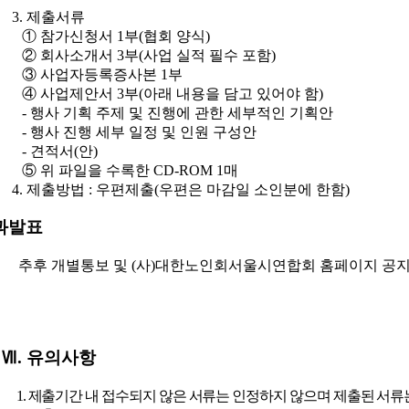
3.
제출서류
①
참가신청서
1
부
(
협회 양식
)
②
회사소개서
3
부
(
사업 실적 필수 포함
)
③
사업자등록증사본
1
부
④
사업제안서
3
부
(
아래 내용을 담고 있어야 함
)
-
행사 기획 주제 및 진행에 관한 세부적인 기획안
-
행사 진행 세부 일정 및 인원 구성안
-
견적서
(
안
)
⑤
위 파일을 수록한
CD-ROM 1
매
4.
제출방법
:
우편제출
(
우편은 마감일 소인분에 한함
)
과발표
추후 개별통보 및
(
사
)
대한노인회서울시연합회 홈페이지 공
Ⅶ
.
유의사항
1.
제출기간 내 접수되지 않은 서류는 인정하지 않으며 제출된 서류