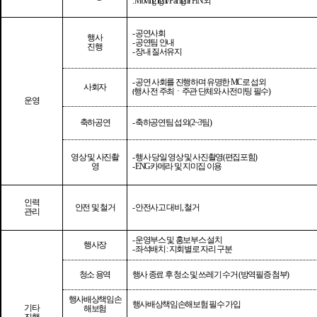
: Moving light/ Par light/ PIN
외
-
공연사회
행사
-
공연팀 안내
진행
-
장내 질서유지
-
공연 사회를 진행하며 유명한
MC
로 섭외
사회자
(
행사 전 주최
ㆍ
주관 단체와 사전미팅 필수
)
운영
축하공연
-
축하공연팀 섭외
(2~3
팀
)
영상 및 사진촬
-
행사 당일 영상 및 사진촬영
(
편집포함
)
영
- ENG
카메라 및 지미집 이용
인력
안전 및 철거
-
안전사고 대비
,
철거
관리
-
운영부스 및 홍보부스 설치
행사장
-
좌석배치
:
지회별로 자리 구분
청소 용역
행사 종료 후 청소 및 쓰레기 수거
(
방역필증 첨부
)
행사배상책임손
행사배상책임손해보험 필수 가입
기타
해보험