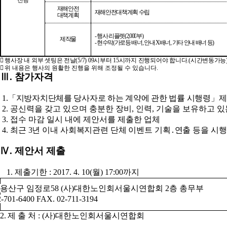
진행
재해안전
재해안전대책계획 수립
대책계획
-
행사 리플렛
(2,000
부
)
제작물
-
현수막
(
가로등 배너
,
안내
X
배너
,
기타 안내 배너 등
)

행사장 내 외부 셋팅은
전날
(5/7) 09
시부터
15
시까
지 진행되어야 합니다
.(
시간변동가능

위 내용은 행사의 원활한 진행을 위해 조정될 수 있습니다
.
Ⅲ
.
참가자격
1.
「
지방자치단체를 당사자로 하는 계약에 관한 법률 시행령
」
제
2.
공신력을 갖고 있으며 충분한 장비
,
인력
,
기술을 보유하고 있
3.
접수 마감 일시 내에 제안서를 제출한 업체
4.
최근
3
년 이내 사회복지관련 단체 이벤트 기획
․
연출 등을 시행
Ⅳ
.
제안서 제출
1.
제출기한
:
2017. 4. 10(
월
) 17:00
까지
 용산구 임정로
58 (
사
)
대한노인회서울시연합회
2
층 총무부
-701-6400 FAX. 02-711-3194
2.
제 출 처
: (
사
)
대한노인회서울시연합회