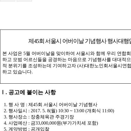
제
45
회 서울시 어버이날 기념행사 행사대행
본 사업은
5
월 어버이날을 맞이하여 서울시와 함께 우리 연합
하고 모범 어르신들을 공경하는 마음으로 기념행사를 대대적으
적 분위기를 조성하는데 기여하고자
(
사
)
대한노인회서울시연합
하고 있습니다
.
Ⅰ
.
공고에 붙이는 사항
1.
행 사 명
:
제
45
회 서울시 어버이날 기념행사
2.
행사일시
:
2017. 5. 8(
월
) 10:30 ~ 13:00 (
개회식
11:00)
3.
행사장소
:
장충체육관 주경기장
4.
사업예산
:
금
33,000,000
원
(
부가가치세 포함
)
5.
계약방법
:
공개입찰