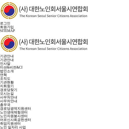
로그인
회원가입
SITEMAP
기관안내
기관안내
인사말
미션&비전&CI
법인소개
연혁
조직도
기관현황
지회찾기
경로당찾기
오시는길
사무처안내
사무처안내
총무국
경로당광역지원센터
노인생애체험센터
노인자원봉사센터
어르신사회공헌센터
취업지원센터
노인 일자리 사업