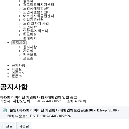
총무국
경로당광역지원센터
노인생애체험센터
노인자원봉사센터
어르신사회공헌센터
취업지원센터
노인 일자리 사업
노인대학
연합회/지회소식
정보마당
홈페이지
공지사항
공지사항
자료실
언론보도
포토존
공지사항
자료실
언론보도
포토존
공지사항
제45회 어버이날 기념행사 행사대행업체 입찰 공고
작성자
대한노인회
2017-04-03 16:26
조회
4,757회
붙임1.제45회 어버이날 기념행사 대행업체모집공고(2017-1).hwp
(20.0K)
66회 다운로드
DATE : 2017-04-03 16:26:24
이전글
다음글