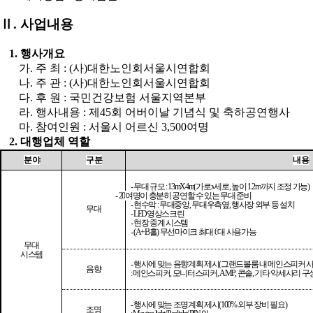
Ⅱ
.
사업내용
1.
행사개요
가
.
주 최
: (
사
)
대한노인회서울시연합회
나
.
주 관
: (
사
)
대한노인회서울시연합회
다
.
후 원
:
국민건강보험 서울지역본부
라
.
행사내용
:
제
45
회 어버이날 기념식 및 축하공연행사
마
.
참여인원
:
서울시 어르신
3,500
여명
2.
대행업체 역할
분 야
구 분
내 용
-
무대 규모
: 13mX4m(
가로
x
세로
,
높이
1.2m
까지 조정 가능
)
- 20
여명이 충분히 공연할 수 있는 무대 준비
-
현수막
:
무대중앙
,
무대우측옆
,
행사장 외부 등 설치
무대
- LED
영상스크린
-
현장 중계 시스템
- (A+B
홀
)
무선마이크 최대
6
대 사용가능
무대
시스템
-
행사에 맞는 음향계획 제시
(
그랜드볼룸 내 메인스피커 사
음향
:
메인스피커
,
모니터스피커
, AMP,
콘솔
,
기타 악세사리 구
-
행사에 맞는 조명계획 제시
(100%
외부 장비 필요
)
조명