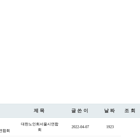
제목
글쓴이
날짜
조회
대한노인회서울시연합
2022-04-07
1923
회
연합회