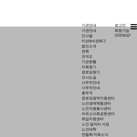
기관안내
로그인
기관안내
회원가입
SITEMAP
인사말
미션&비전&CI
법인소개
연혁
조직도
기관현황
지회찾기
경로당찾기
오시는길
사무처안내
사무처안내
총무국
경로당광역지원센터
노인생애체험센터
노인자원봉사센터
어르신사회공헌센터
취업지원센터
노인 일자리 사업
노인대학
연합회/지회소식