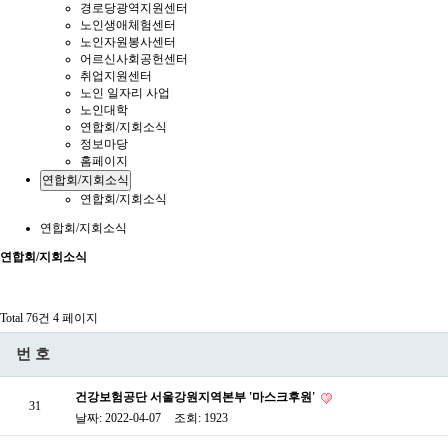
경로당광역지원센터
노인생애체험센터
노인자원봉사센터
어르신사회공헌센터
취업지원센터
노인 일자리 사업
노인대학
연합회/지회소식
정보마당
홈페이지
연합회/지회소식
연합회/지회소식
연합회/지회소식
연합회/지회소식
Total 76건
4 페이지
번호
건강보험공단 서울강원지역본부 '마스크후원'
31
날짜: 2022-04-07
조회: 1923